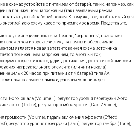
в схемах устройств с питанием от батарей, таких, например, как
щей на пониженном напряжении (так называемый режим
загнать в нужный рабочий режим. К тому же, ток, необходимый для
ь энергией всю схему какое-то приемлемое время. Представьте,
ся две специальных цепи. Первая, "сервоцепь", позволяет
х параметров и характеристик для лампы и обеспечивает
ементом является новая запатентованная схема источника
тается пониженным напряжением, то анодный ток,
еобходимо подвести к катоду для достижения достаточной эмиссии
ования нагревательного элемента (или нити накала),
ие целых 20 часов при питании от 4 батарей типа AA!
токе накала лампы - самых идеальных условиях для
сти 1-ого канала (Volume 1), регулятор уровня перегрузки 2-ого
х частот (Treble), регулятор тембра уровня (Gain 2 Voice),
вня громкости (Volume), педаль включения эффекта (Effect)
t), регулятор уровня перегрузки (Gain), регулятор тембра (Tone),