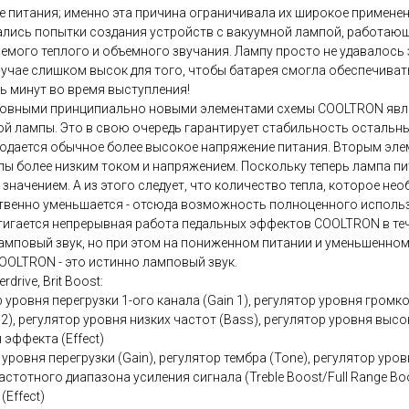
итания; именно эта причина ограничивала их широкое применение 
ались попытки создания устройств с вакуумной лампой, работаю
аемого теплого и объемного звучания. Лампу просто не удавалось 
лучае слишком высок для того, чтобы батарея смогла обеспечиват
ь минут во время выступления!
овными принципиально новыми элементами схемы COOLTRON являют
й лампы. Это в свою очередь гарантирует стабильность остальны
е подается обычное более высокое напряжение питания. Вторым эл
ы более низким током и напряжением. Поскольку теперь лампа пи
значением. А из этого следует, что количество тепла, которое н
ственно уменьшается - отсюда возможность полноценного использ
гается непрерывная работа педальных эффектов COOLTRON в течен
повый звук, но при этом на пониженном питании и уменьшенном 
OOLTRON - это истинно ламповый звук.
rive, Brit Boost:
 уровня перегрузки 1-ого канала (Gain 1), регулятор уровня громко
2), регулятор уровня низких частот (Bass), регулятор уровня высоки
 эффекта (Effect)
 уровня перегрузки (Gain), регулятор тембра (Tone), регулятор уро
стотного диапазона усиления сигнала (Treble Boost/Full Range Boos
Effect)