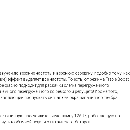
 звучанию верхние частоты и верхнюю середину, подобно тому, как
е) эффект выделяет все частоты. То есть, от режима Treble Boost
прекрасно подходит для раскачки слегка перегруженного
 немного перегруженного до резкого и ревущего! Кроме того,
позволяющий пропускать сигнал без окрашивания его тембра.
еме типичную предусилительную лампу 12AU7, работающую на
уть в обычной педали с питанием от батареи.