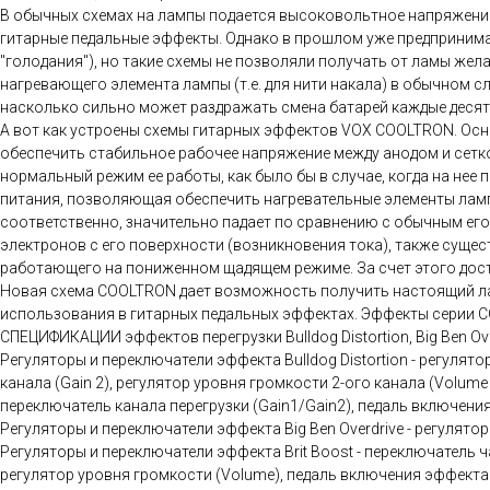
В обычных схемах на лампы подается высоковольтное напряжение п
гитарные педальные эффекты. Однако в прошлом уже предприним
"голодания"), но такие схемы не позволяли получать от ламы жел
нагревающего элемента лампы (т.е. для нити накала) в обычном с
насколько сильно может раздражать смена батарей каждые десят
А вот как устроены схемы гитарных эффектов VOX COOLTRON. Осн
обеспечить стабильное рабочее напряжение между анодом и сетко
нормальный режим ее работы, как было бы в случае, когда на не
питания, позволяющая обеспечить нагревательные элементы ламп
соответственно, значительно падает по сравнению с обычным его 
электронов с его поверхности (возникновения тока), также суще
работающего на пониженном щадящем режиме. За счет этого дости
Новая схема COOLTRON дает возможность получить настоящий лам
использования в гитарных педальных эффектах. Эффекты серии C
СПЕЦИФИКАЦИИ эффектов перегрузки Bulldog Distortion, Big Ben Overd
Регуляторы и переключатели эффекта Bulldog Distortion - регулятор
канала (Gain 2), регулятор уровня громкости 2-ого канала (Volume 
переключатель канала перегрузки (Gain1/Gain2), педаль включения
Регуляторы и переключатели эффекта Big Ben Overdrive - регулятор
Регуляторы и переключатели эффекта Brit Boost - переключатель ча
регулятор уровня громкости (Volume), педаль включения эффекта (