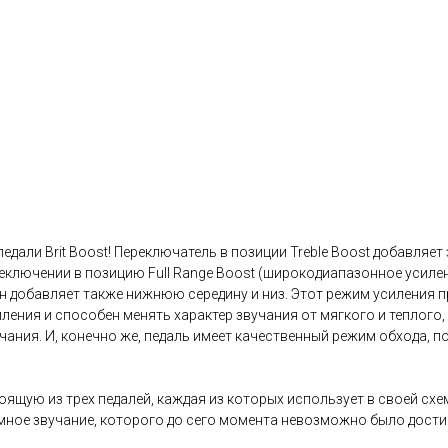
дали Brit Boost! Переключатель в позиции Treble Boost добавляет
реключении в позицию Full Range Boost (широкодиапазонное усилени
 он добавляет также нижнюю середину и низ. Этот режим усиления 
ления и способен менять характер звучания от мягкого и теплого,
чания. И, конечно же, педаль имеет качественный режим обхода, 
щую из трех педалей, каждая из которых использует в своей сх
ое звучание, которого до сего момента невозможно было достигн